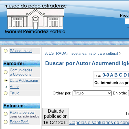
Proc
Páxina Inicial
A ESTRADA miscelánea histórica e cultural
>
Buscar por Autor Azurmendi Igl
Percorrer
Comunidades
e Coleccións
0-9
A
B
C
D
Ir a:
Data Publicación
Ou introducir as pr
Autor
Título
Ordear por:
En orde:
Entrar en:
Data de
Páxina persoal
Tí
publicación
usuarios autorizados
Editar Perfil
18-Oct-2011
Capelas e santuarios do con