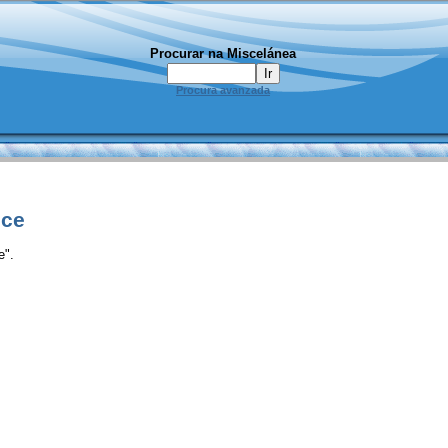
Procurar na Miscelánea
Procura avanzada
ice
e".