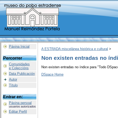
Páxina Inicial
A ESTRADA miscelánea histórica e cultural
>
Non existen entradas no índ
Percorrer
Comunidades
Non existen entradas no índice para "Todo DSpac
e Coleccións
Data Publicación
DSpace Home
Autor
Título
Entrar en:
Páxina persoal
usuarios autorizados
Editar Perfil