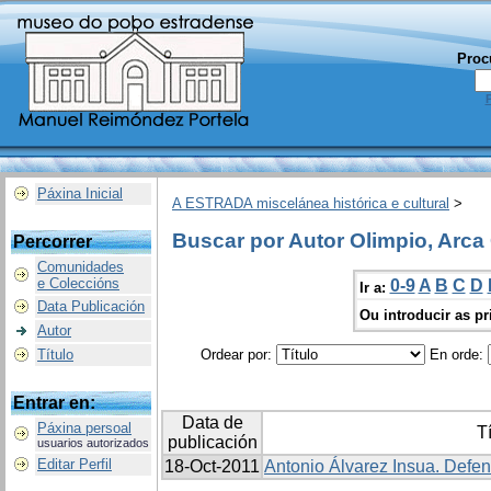
Proc
Páxina Inicial
A ESTRADA miscelánea histórica e cultural
>
Buscar por Autor Olimpio, Arca
Percorrer
Comunidades
e Coleccións
0-9
A
B
C
D
Ir a:
Data Publicación
Ou introducir as pr
Autor
Título
Ordear por:
En orde:
Entrar en:
Data de
Páxina persoal
T
publicación
usuarios autorizados
Editar Perfil
18-Oct-2011
Antonio Álvarez Insua. Defe