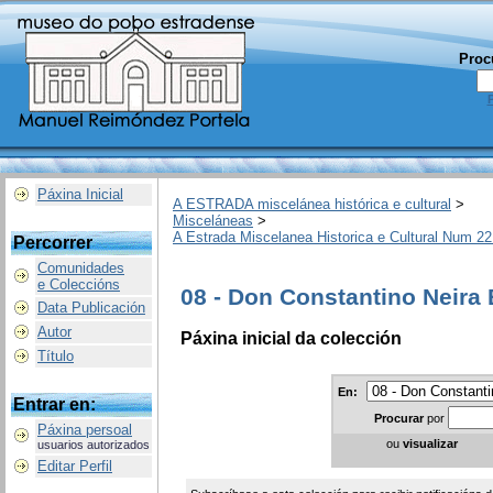
Proc
Páxina Inicial
A ESTRADA miscelánea histórica e cultural
>
Misceláneas
>
A Estrada Miscelanea Historica e Cultural Num 22
Percorrer
Comunidades
e Coleccións
08 - Don Constantino Neira 
Data Publicación
Autor
Páxina inicial da colección
Título
En:
Entrar en:
Procurar
por
Páxina persoal
ou
visualizar
usuarios autorizados
Editar Perfil