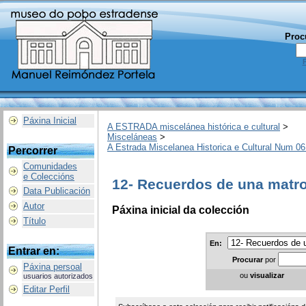
Proc
Páxina Inicial
A ESTRADA miscelánea histórica e cultural
>
Misceláneas
>
A Estrada Miscelanea Historica e Cultural Num 06
Percorrer
Comunidades
e Coleccións
12- Recuerdos de una matr
Data Publicación
Autor
Páxina inicial da colección
Título
En:
Entrar en:
Procurar
por
Páxina persoal
ou
visualizar
usuarios autorizados
Editar Perfil