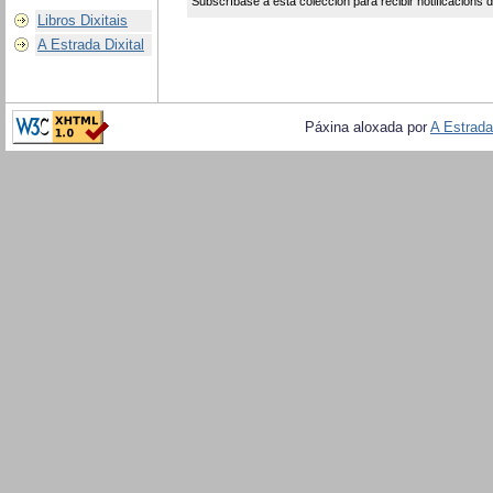
Subscríbase a esta colección para recibir notificacións 
Libros Dixitais
A Estrada Dixital
Páxina aloxada por
A Estrada