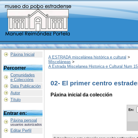
Páxina Inicial
A ESTRADA miscelánea histórica e cultural
>
Misceláneas
>
A Estrada Miscelanea Historica e Cultural Num 15
Percorrer
Comunidades
e Coleccións
02- El primer centro estrad
Data Publicación
Autor
Páxina inicial da colección
Título
En:
Entrar en:
Páxina persoal
usuarios autorizados
Editar Perfil