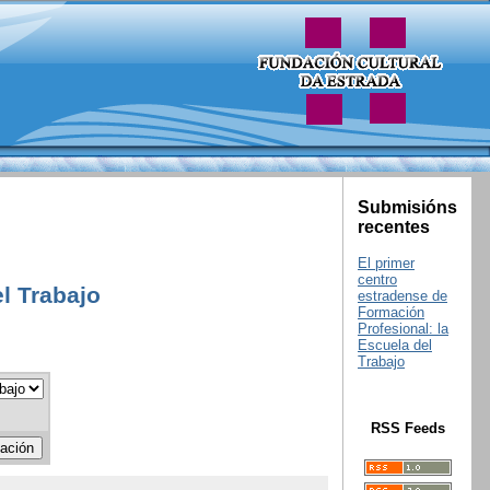
Submisións
recentes
El primer
centro
l Trabajo
estradense de
Formación
Profesional: la
Escuela del
Trabajo
RSS Feeds