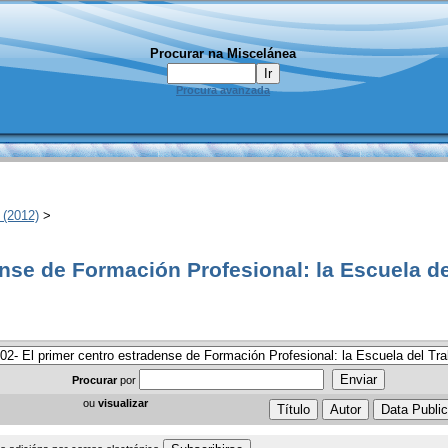
Procurar na Miscelánea
Procura avanzada
 (2012)
>
ense de Formación Profesional: la Escuela de
Procurar
por
ou
visualizar