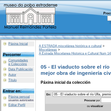
Proc
Páxina Inicial
A ESTRADA miscelánea histórica e cultural
>
Misceláneas
>
A Estrada Miscelanea Historica e Cultural Num 14
Percorrer
Comunidades
e Coleccións
05 - El viaducto sobre el rí
Data Publicación
mejor obra de ingeniería civ
Autor
Título
Páxina inicial da colección
Entrar en:
En:
Páxina persoal
usuarios autorizados
Procurar
por
Editar Perfil
ou
visualizar