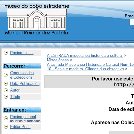
Proc
Páxina Inicial
A ESTRADA miscelánea histórica e cultural
>
Misceláneas
>
A Estrada Miscelanea Historica e Cultural Num 15
Percorrer
10 - Seiva e madeira. Olladas dun obxectivo
>
Comunidades
e Coleccións
Por favor use este 
Data Publicación
http:/
Autor
T
Título
Aut
Data de ed
Entrar en:
Páxina persoal
usuarios autorizados
Aparece nas Colec
Editar Perfil