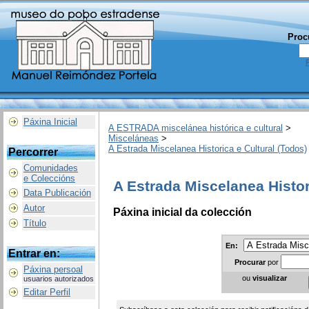
Proc
Páxina Inicial
A ESTRADA miscelánea histórica e cultural
>
Misceláneas
>
A Estrada Miscelanea Historica e Cultural (Todos)
Percorrer
Comunidades
e Coleccións
A Estrada Miscelanea Histor
Data Publicación
Autor
Páxina inicial da colección
Título
En:
Entrar en:
Procurar
por
Páxina persoal
ou
visualizar
usuarios autorizados
Editar Perfil