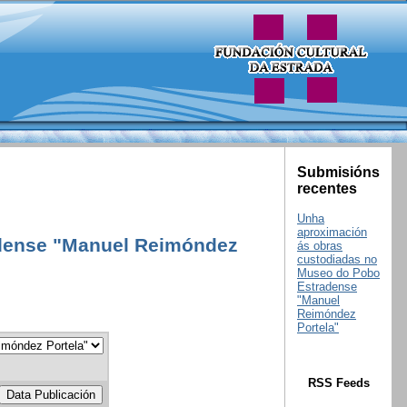
Submisións
recentes
Unha
aproximación
adense "Manuel Reimóndez
ás obras
custodiadas no
Museo do Pobo
Estradense
"Manuel
Reimóndez
Portela"
RSS Feeds