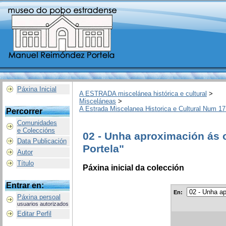
Páxina Inicial
A ESTRADA miscelánea histórica e cultural
>
Misceláneas
>
A Estrada Miscelanea Historica e Cultural Num 17
Percorrer
Comunidades
e Coleccións
02 - Unha aproximación ás
Data Publicación
Portela"
Autor
Título
Páxina inicial da colección
Entrar en:
En:
Páxina persoal
usuarios autorizados
Editar Perfil