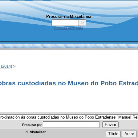
Procurar na Miscelánea
Procura avanzada
 (2014)
>
 obras custodiadas no Museo do Pobo Estr
Procurar
por
ou
visualizar