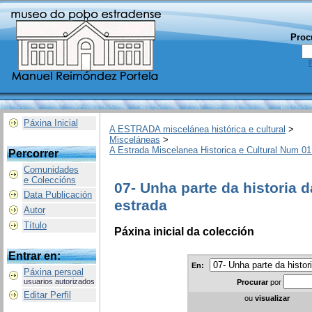
Proc
Páxina Inicial
A ESTRADA miscelánea histórica e cultural
>
Misceláneas
>
A Estrada Miscelanea Historica e Cultural Num 01
Percorrer
Comunidades
e Coleccións
07- Unha parte da historia d
Data Publicación
estrada
Autor
Título
Páxina inicial da colección
Entrar en:
En:
Páxina persoal
usuarios autorizados
Procurar
por
Editar Perfil
ou
visualizar