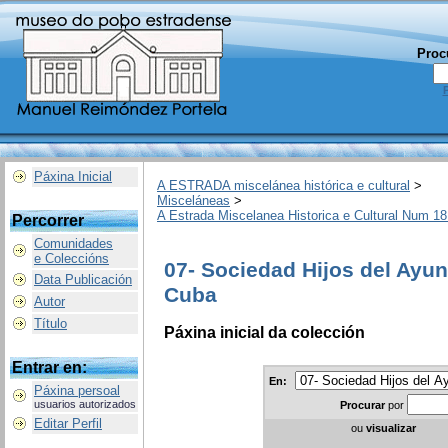
Proc
Páxina Inicial
A ESTRADA miscelánea histórica e cultural
>
Misceláneas
>
A Estrada Miscelanea Historica e Cultural Num 18
Percorrer
Comunidades
e Coleccións
07- Sociedad Hijos del Ayun
Data Publicación
Cuba
Autor
Título
Páxina inicial da colección
Entrar en:
En:
Páxina persoal
usuarios autorizados
Procurar
por
Editar Perfil
ou
visualizar