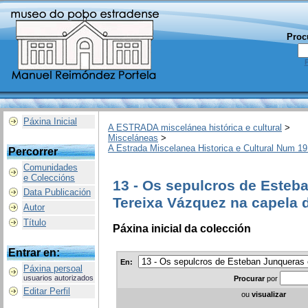
Proc
Páxina Inicial
A ESTRADA miscelánea histórica e cultural
>
Misceláneas
>
A Estrada Miscelanea Historica e Cultural Num 19
Percorrer
Comunidades
e Coleccións
13 - Os sepulcros de Esteb
Data Publicación
Tereixa Vázquez na capela 
Autor
Título
Páxina inicial da colección
Entrar en:
En:
Páxina persoal
usuarios autorizados
Procurar
por
Editar Perfil
ou
visualizar