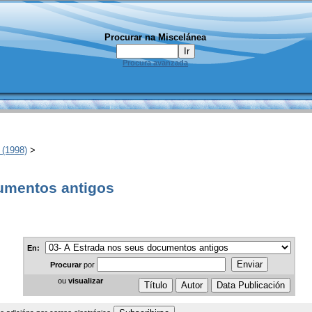
Procurar na Miscelánea
Procura avanzada
 (1998)
>
cumentos antigos
En:
Procurar
por
ou
visualizar