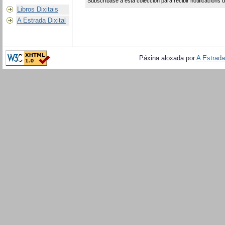
Subscríbase a esta colección para recibir notificacións 
Libros Dixitais
A Estrada Dixital
Páxina aloxada por
A Estrada