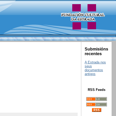
Submisións
recentes
A Estrada nos
seus
documentos
antigos
RSS Feeds