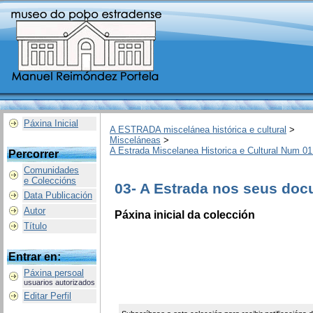
Páxina Inicial
A ESTRADA miscelánea histórica e cultural
>
Misceláneas
>
A Estrada Miscelanea Historica e Cultural Num 01
Percorrer
Comunidades
e Coleccións
03- A Estrada nos seus do
Data Publicación
Autor
Páxina inicial da colección
Título
Entrar en:
Páxina persoal
usuarios autorizados
Editar Perfil