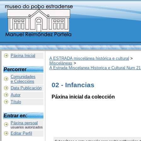
Páxina Inicial
A ESTRADA miscelánea histórica e cultural
>
Misceláneas
>
A Estrada Miscelanea Historica e Cultural Num 21
Percorrer
Comunidades
e Coleccións
02 - Infancias
Data Publicación
Autor
Páxina inicial da colección
Título
Entrar en:
Páxina persoal
usuarios autorizados
Editar Perfil