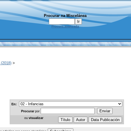
Procurar na Miscelánea
Procura avanzada
 (2018)
>
En:
Procurar
por
ou
visualizar