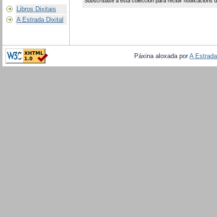
Subscríbase a esta colección para recibir notificacións 
Libros Dixitais
A Estrada Dixital
Páxina aloxada por
A Estrada