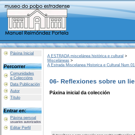
Páxina Inicial
A ESTRADA miscelánea histórica e cultural
>
Misceláneas
>
A Estrada Miscelanea Historica e Cultural Num 01
Percorrer
Comunidades
e Coleccións
06- Reflexiones sobre un li
Data Publicación
Autor
Páxina inicial da colección
Título
Entrar en:
Páxina persoal
usuarios autorizados
Editar Perfil