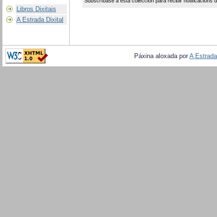
Subscríbase a esta colección para recibir notificacións 
Libros Dixitais
A Estrada Dixital
Páxina aloxada por
A Estrada