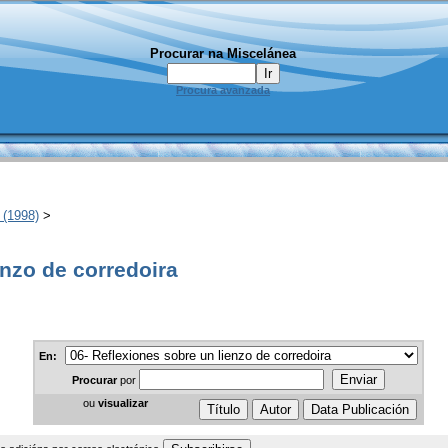
Procurar na Miscelánea
Procura avanzada
 (1998)
>
enzo de corredoira
En:
Procurar
por
ou
visualizar