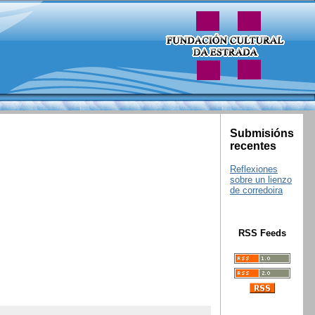
Submisións
recentes
Reflexiones
sobre un lienzo
de corredoira
RSS Feeds