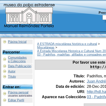
Proc
Páxina Inicial
A ESTRADA miscelánea histórica e cultural
>
Misceláneas
>
A Estrada Miscelanea Historica e Cultural Num 20
Percorrer
03 - Padriños, madriñas, afillados e compadres en
Comunidades
e Coleccións
Por favor use este 
Data Publicación
http:/
Autor
Título:
Padriños, m
Título
Autores:
Juan André
Data de edición:
28-Dec-20
Entrar en:
URI:
http://hdl.
Páxina persoal
usuarios autorizados
Aparece nas Coleccións
03 - Padriñ
Editar Perfil